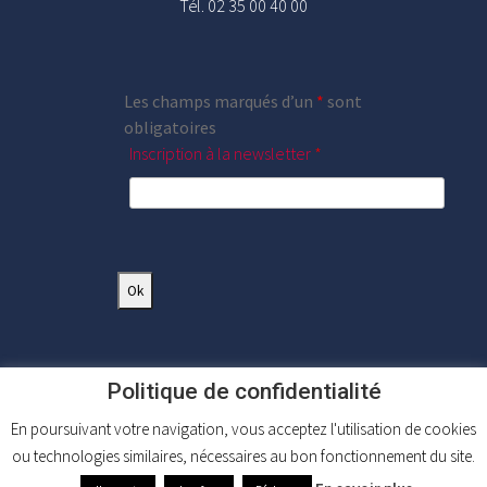
Tél. 02 35 00 40 00
Les champs marqués d’un
*
sont
obligatoires
Inscription à la newsletter
*
Politique de confidentialité
En poursuivant votre navigation, vous acceptez l'utilisation de cookies
ou technologies similaires, nécessaires au bon fonctionnement du site.
Mentions légales
|
Plan du site
|
FAQ