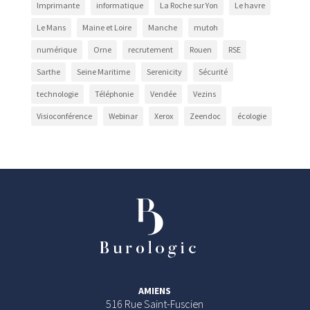
Imprimante
informatique
La Roche sur Yon
Le havre
Le Mans
Maine et Loire
Manche
mutoh
numérique
Orne
recrutement
Rouen
RSE
Sarthe
Seine Maritime
Serenicity
Sécurité
technologie
Téléphonie
Vendée
Vezins
Visioconférence
Webinar
Xerox
Zeendoc
écologie
AMIENS
516 Rue Saint-Fuscien