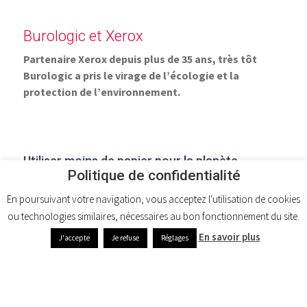
Burologic et Xerox
Partenaire Xerox depuis plus de 35 ans, très tôt
Burologic a pris le virage de l’écologie et la
protection de l’environnement.
Utiliser moins de papier pour la planète.
Politique de confidentialité
Ce sont des réflexes simples mais utiles, nous incitons
nos clients à
imprimer et/ou copieur leurs
En poursuivant votre navigation, vous acceptez l'utilisation de cookies
documents en recto/verso
ou encore à imprimer
ou technologies similaires, nécessaires au bon fonctionnement du site.
plusieurs pages sur une feuille avec l’utilisation de la
En savoir plus
J'accepte
Je refuse
Réglages
fonction N en 1. Également nous préconisons d’éviter
d’imprimer les emails qui peuvent être source de
beaucoup de pages.