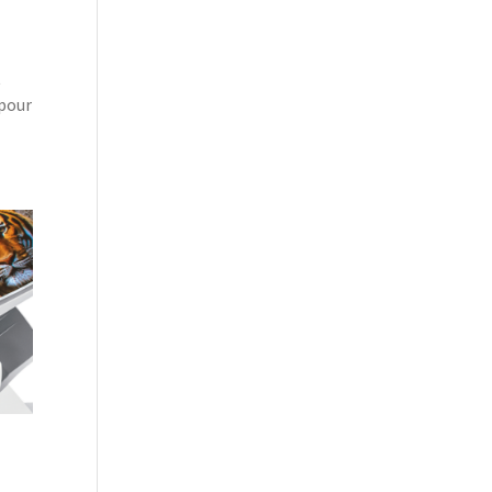
t
 pour