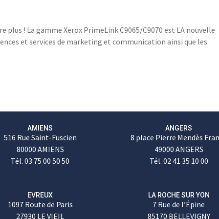
faire plus ! La gamme Xerox PrimeLink C9065/C9070 est LA nouvelle
ences et services de marketing et communication ainsi que les
AMIENS
ANGERS
516 Rue Saint-Fuscien
8 place Pierre Mendès Fra
80000 AMIENS
49000 ANGERS
Tél. 03 75 00 50 50
Tél. 02 41 35 10 00
EVREUX
LA ROCHE SUR YON
1097 Route de Paris
7 Rue de l’Épine
27930 LE VIEIL
85170 BELLEVIGNY