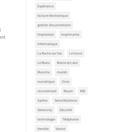
Expérience
facture électronique
gestion documentaire
1
Impression
Imprimante
ant
informatique
La Roche sur Yon
Le havre
Le Mans
Maine et Loire
Manche
mutoh
numérique
Orne
recrutement
Rouen
RSE
Sarthe
Seine Maritime
Serenicity
Sécurité
technologie
Téléphonie
Vendée
Vezins