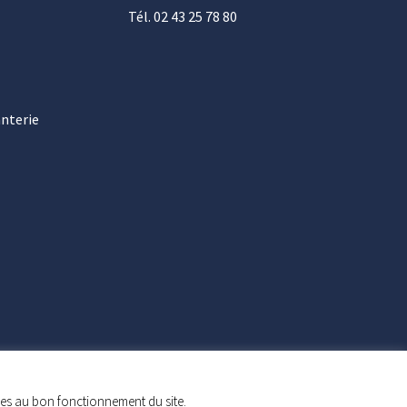
Tél. 02 43 25 78 80
anterie
res au bon fonctionnement du site.