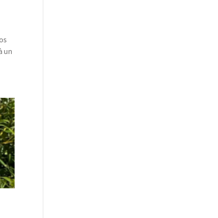
pos
à un