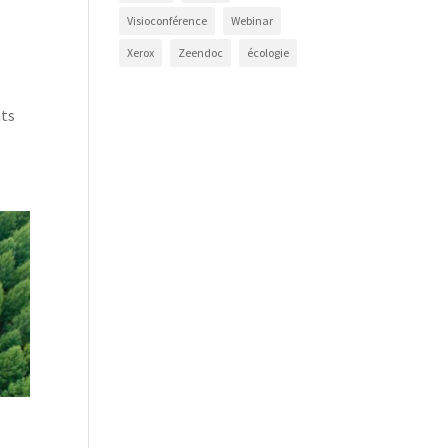
Visioconférence
Webinar
Xerox
Zeendoc
écologie
nts