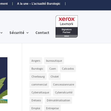
ement
A la une – L’actualité Burologic
Sécurité
Contact
Angers
bureautique
Burologic
Caen
Calvados
Cherbourg
Cholet
commercial
Concessionnaire
Cyberattaque
Cybersécurité
Detoxio
Dématérialisation
Emploi
Entreprise