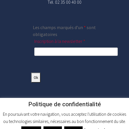
Tél. 02 35 00 40 00
Les champs marqués d’un
*
sont
obligatoires
Inscription à la newsletter
*
Politique de confidentialité
En poursuivant votre navigation, vous acceptez l'utilisation de cookies
ou technologies similaires, nécessaires au bon fonctionnement du site.
Mentions légales
|
Plan du site
|
FAQ