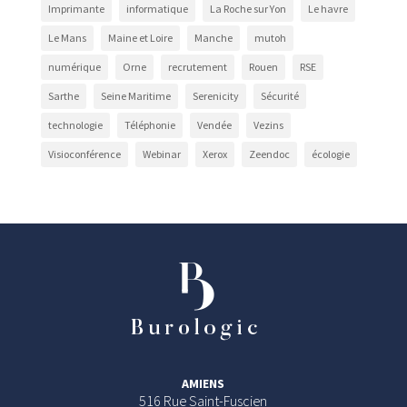
Imprimante
informatique
La Roche sur Yon
Le havre
Le Mans
Maine et Loire
Manche
mutoh
numérique
Orne
recrutement
Rouen
RSE
Sarthe
Seine Maritime
Serenicity
Sécurité
technologie
Téléphonie
Vendée
Vezins
Visioconférence
Webinar
Xerox
Zeendoc
écologie
AMIENS
516 Rue Saint-Fuscien