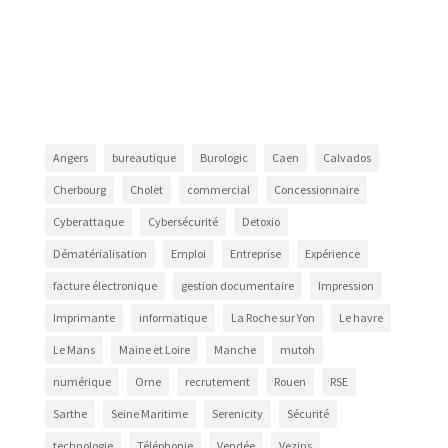
Angers
bureautique
Burologic
Caen
Calvados
Cherbourg
Cholet
commercial
Concessionnaire
Cyberattaque
Cybersécurité
Detoxio
Dématérialisation
Emploi
Entreprise
Expérience
facture électronique
gestion documentaire
Impression
Imprimante
informatique
La Roche sur Yon
Le havre
Le Mans
Maine et Loire
Manche
mutoh
numérique
Orne
recrutement
Rouen
RSE
Sarthe
Seine Maritime
Serenicity
Sécurité
technologie
Téléphonie
Vendée
Vezins