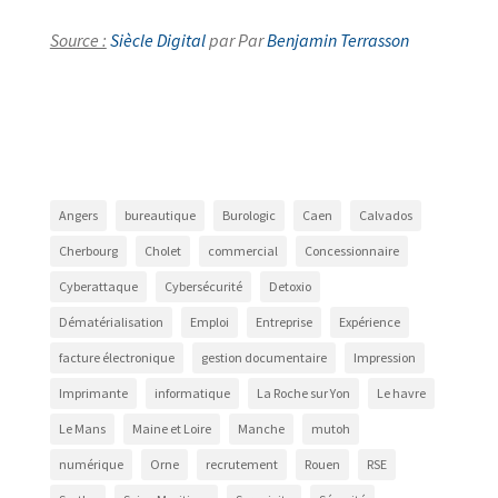
Source :
Siècle Digital
par Par
Benjamin Terrasson
Angers
bureautique
Burologic
Caen
Calvados
Cherbourg
Cholet
commercial
Concessionnaire
Cyberattaque
Cybersécurité
Detoxio
Dématérialisation
Emploi
Entreprise
Expérience
facture électronique
gestion documentaire
Impression
Imprimante
informatique
La Roche sur Yon
Le havre
Le Mans
Maine et Loire
Manche
mutoh
numérique
Orne
recrutement
Rouen
RSE