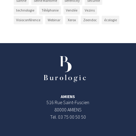
Sarthe
Seine Maritime
Serenicity
Sécurité
technologie
Téléphonie
Vendée
Vezins
Visioconférence
Webinar
Xerox
Zeendoc
écologie
AMIENS
516 Rue Saint-Fuscien
80000 AMIENS
Tél. 03 75 00 50 50