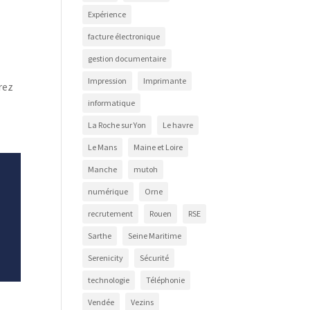
Expérience
facture électronique
gestion documentaire
Impression
Imprimante
rez
informatique
La Roche sur Yon
Le havre
Le Mans
Maine et Loire
Manche
mutoh
numérique
Orne
recrutement
Rouen
RSE
Sarthe
Seine Maritime
Serenicity
Sécurité
technologie
Téléphonie
Vendée
Vezins