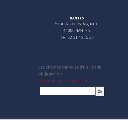
NANTES
5 rue Jacques Daguerre
44000 NANTES
Tél. 02 51 46 15 30
Les champs marqués d’un
*
sont
obligatoires
Inscription à la newsletter
*