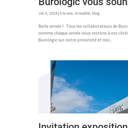
Burologic vous souh
Jan 5, 2024
|
A la une
,
Actualité
,
blog
Belle année ! Tous les collaborateurs de Buro
comme chaque année nous restons à vos côtés.
Burologic sur notre proximité et nos...
Invitation expositio