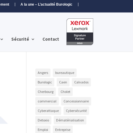
ement
A la une – L’actualité Burologic
Sécurité
Contact
Angers
bureautique
Burologic
Caen
Calvados
Cherbourg
Cholet
commercial
Concessionnaire
Cyberattaque
Cybersécurité
Detoxio
Dématérialisation
Emploi
Entreprise