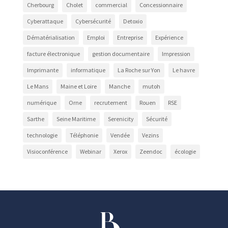
Cherbourg
Cholet
commercial
Concessionnaire
Cyberattaque
Cybersécurité
Detoxio
Dématérialisation
Emploi
Entreprise
Expérience
facture électronique
gestion documentaire
Impression
Imprimante
informatique
La Roche sur Yon
Le havre
Le Mans
Maine et Loire
Manche
mutoh
numérique
Orne
recrutement
Rouen
RSE
Sarthe
Seine Maritime
Serenicity
Sécurité
technologie
Téléphonie
Vendée
Vezins
Visioconférence
Webinar
Xerox
Zeendoc
écologie