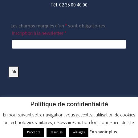
Tél. 02 35 00 40 00
Les champs marqués d’un
*
sont obligatoires
Inscription à la newsletter
*
Politique de confidentialité
En poursuivant votre navigation, vous acceptez l'utilisation de cookies
ou technologies similaires, nécessaires au bon fonctionnement du site.
Mentions légales
|
Plan du site
|
FAQ
En savoir plus
J'accepte
Je refuse
Réglages