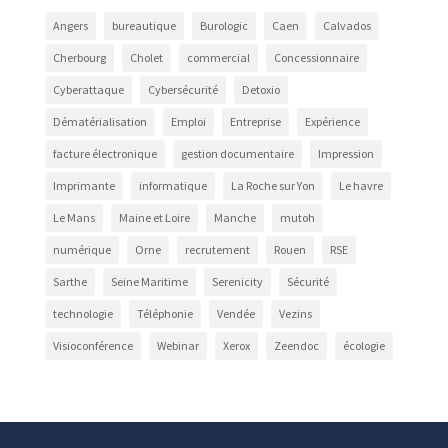
Angers
bureautique
Burologic
Caen
Calvados
Cherbourg
Cholet
commercial
Concessionnaire
Cyberattaque
Cybersécurité
Detoxio
Dématérialisation
Emploi
Entreprise
Expérience
facture électronique
gestion documentaire
Impression
Imprimante
informatique
La Roche sur Yon
Le havre
Le Mans
Maine et Loire
Manche
mutoh
numérique
Orne
recrutement
Rouen
RSE
Sarthe
Seine Maritime
Serenicity
Sécurité
technologie
Téléphonie
Vendée
Vezins
Visioconférence
Webinar
Xerox
Zeendoc
écologie