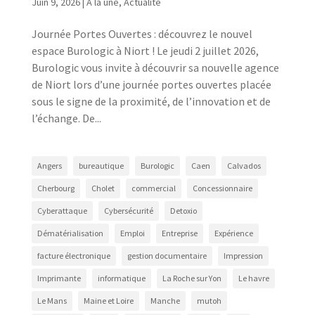
Juin 9, 2026
|
A la une
,
Actualité
Journée Portes Ouvertes : découvrez le nouvel
espace Burologic à Niort ! Le jeudi 2 juillet 2026,
Burologic vous invite à découvrir sa nouvelle agence
de Niort lors d’une journée portes ouvertes placée
sous le signe de la proximité, de l’innovation et de
l’échange. De...
Angers
bureautique
Burologic
Caen
Calvados
Cherbourg
Cholet
commercial
Concessionnaire
Cyberattaque
Cybersécurité
Detoxio
Dématérialisation
Emploi
Entreprise
Expérience
facture électronique
gestion documentaire
Impression
Imprimante
informatique
La Roche sur Yon
Le havre
Le Mans
Maine et Loire
Manche
mutoh