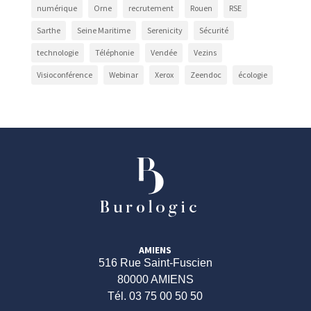
numérique
Orne
recrutement
Rouen
RSE
Sarthe
Seine Maritime
Serenicity
Sécurité
technologie
Téléphonie
Vendée
Vezins
Visioconférence
Webinar
Xerox
Zeendoc
écologie
AMIENS
516 Rue Saint-Fuscien
80000 AMIENS
Tél. 03 75 00 50 50